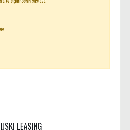
era te sigurnosnih sustava
nja
IJSKI LEASING