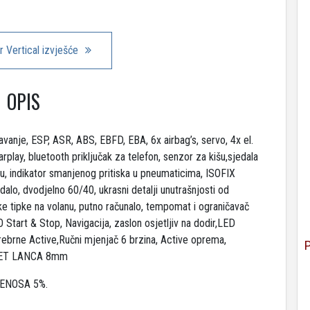
 Vertical izvješće
OPIS
učavanje, ESP, ASR, ABS, EBFD, EBA, 6x airbag’s, servo, 4x el.
rplay, bluetooth priključak za telefon, senzor za kišu,sjedala
anu, indikator smanjenog pritiska u pneumaticima, ISOFIX
dalo, dvodjelno 60/40, ukrasni detalji unutrašnjosti od
ske tipke na volanu, putno računalo, tempomat i ograničavač
 Start & Stop, Navigacija, zaslon osjetljiv na dodir,LED
srebrne Active,Ručni mjenjač 6 brzina, Active oprema,
 SET LANCA 8mm
ENOSA 5%.