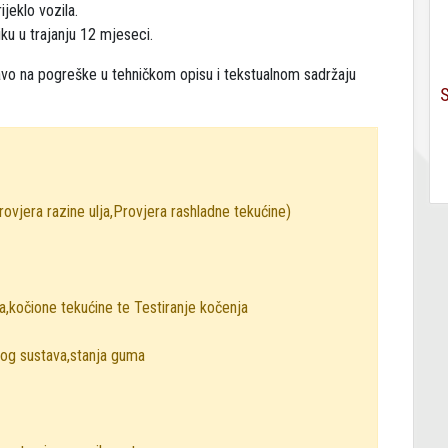
ijeklo vozila.
ku u trajanju 12 mjeseci.
o na pogreške u tehničkom opisu i tekstualnom sadržaju
ovjera razine ulja,Provjera rashladne tekućine)
va,kočione tekućine te Testiranje kočenja
kog sustava,stanja guma