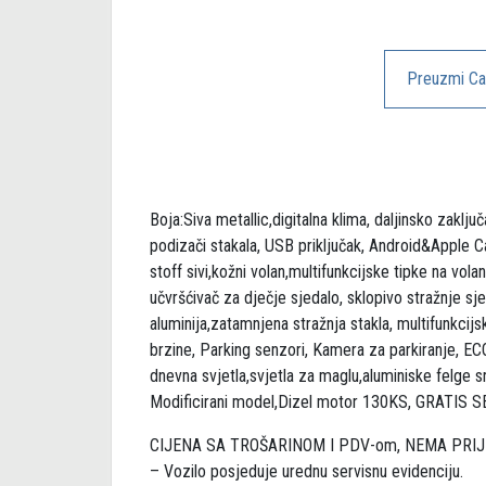
Preuzmi Car
Boja:Siva metallic,digitalna klima, daljinsko zaklj
podizači stakala, USB priključak, Android&Apple Ca
stoff sivi,kožni volan,multifunkcijske tipke na vol
učvršćivač za dječje sjedalo, sklopivo stražnje sje
aluminija,zatamnjena stražnja stakla, multifunkcij
brzine, Parking senzori, Kamera za parkiranje, ECO
dnevna svjetla,svjetla za maglu,aluminiske felge 
Modificirani model,Dizel motor 130KS, GRATIS
CIJENA SA TROŠARINOM I PDV-om, NEMA PRIJ
– Vozilo posjeduje urednu servisnu evidenciju.