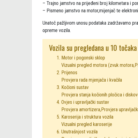
– Trajno jamstvo na prijeđeni broj kilometara i por
– Pismeno jamstvo na motor,mijenjač te elektroni
Unatoč pažljivom unosu podataka zadržavamo prav
opreme vozila.
Vozila su pregledana u 10 točaka
Motor i pogonski sklop
Vizualni pregled motora (zvuk motora,Pr
Prijenos
Provjera rada mjenjača i kvačila
Kočioni sustav
Provjera stanja kočionih pločica i disko
Ovjes i upravljački sustav
Provjera amortizera,Provjera upravljač
Karoserija i struktura vozila
Vizualni pregled karoserije
Unutrašnjost vozila