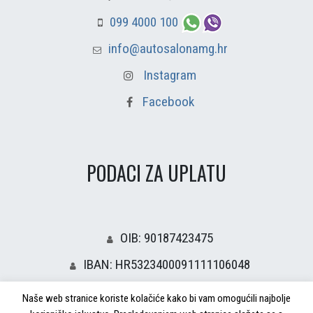
099 4000 100
info@autosalonamg.hr
Instagram
Facebook
PODACI ZA UPLATU
OIB: 90187423475
IBAN: HR5323400091111106048
Naše web stranice koriste kolačiće kako bi vam omogućili najbolje