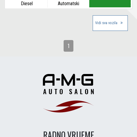
Diesel
Automatski
Vidi sva vozila
1
1
RADNO VRIJEME