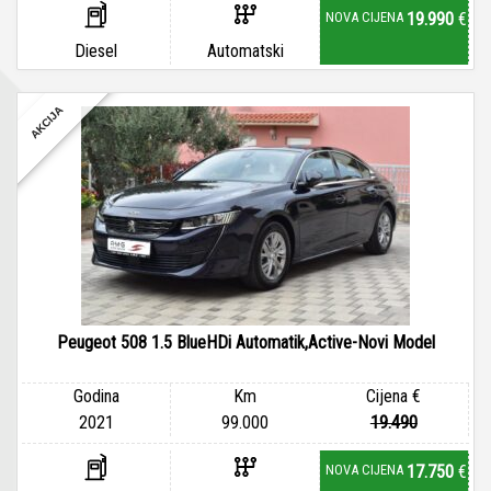
NOVA CIJENA
19.990
€
Diesel
Automatski
AKCIJA
Peugeot 508 1.5 BlueHDi Automatik,Active-Novi Model
Godina
Km
Cijena €
2021
99.000
19.490
NOVA CIJENA
17.750
€