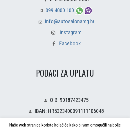
099 4000 100
info@autosalonamg.hr
Instagram
Facebook
PODACI ZA UPLATU
OIB: 90187423475
IBAN: HR5323400091111106048
Naše web stranice koriste kolačiće kako bi vam omogućili najbolje