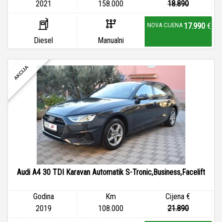
2021
158.000
18.890
NOVA CIJENA
17.990
€
Diesel
Manualni
AKCIJA
Audi A4 30 TDI Karavan Automatik S-Tronic,Business,Facelift
Godina
Km
Cijena €
2019
108.000
21.890