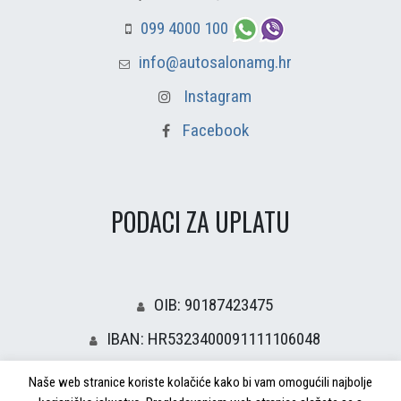
099 4000 100
info@autosalonamg.hr
Instagram
Facebook
PODACI ZA UPLATU
OIB: 90187423475
IBAN: HR5323400091111106048
Naše web stranice koriste kolačiće kako bi vam omogućili najbolje