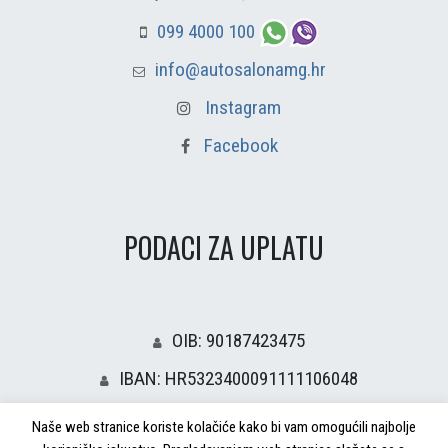
099 4000 100
info@autosalonamg.hr
Instagram
Facebook
PODACI ZA UPLATU
OIB: 90187423475
IBAN: HR5323400091111106048
Naše web stranice koriste kolačiće kako bi vam omogućili najbolje